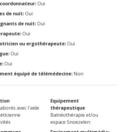
coordonnateur:
Oui
es de nuit:
Oui
ignants de nuit:
Oui
érapeute:
Oui
tricien ou ergothérapeute:
Oui
gue:
Oui
e:
Oui
ement équipé de télémédecine:
Non
tion
Equipement
laborés avec l'aide
thérapeutique
téticienne
Balnéothérapie et/ou
vités
espace Snoezelen: