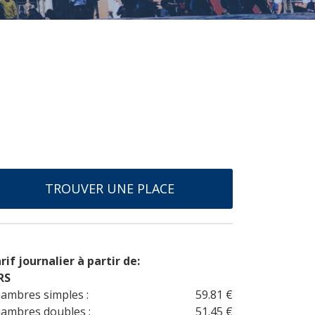
TROUVER UNE PLACE
rif journalier à partir de:
RS
ambres simples :
59.81 €
ambres doubles :
51.45 €