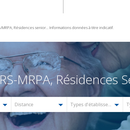
RPA, Résidences senior... Informations données à titre indicatif.
RS-MRPA, Résidences Se
Distance
Types d'établissement
T