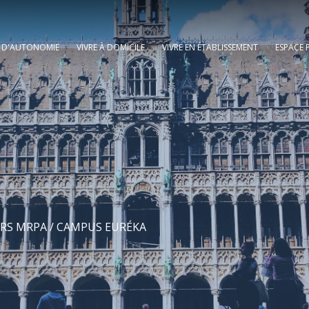
E D'AUTONOMIE
VIVRE À DOMICILE
VIVRE EN ÉTABLISSEMENT
ESPACE 
RS MRPA
/ CAMPUS EURÉKA