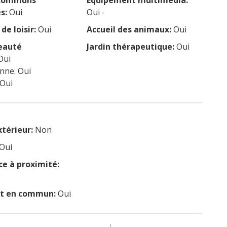
 communs
Equipement multimédia:
s:
Oui
Oui -
de loisir:
Oui
Accueil des animaux:
Oui
eauté
Jardin thérapeutique:
Oui
Oui
enne: Oui
 Oui
xtérieur:
Non
Oui
 à proximité:
rt en commun:
Oui