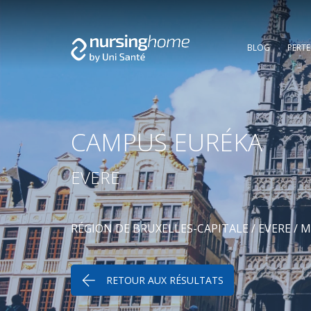
BLOG
PERT
CAMPUS EURÉKA
EVERE
RÉGION DE BRUXELLES-CAPITALE
/
EVERE
/
M
RETOUR AUX RÉSULTATS