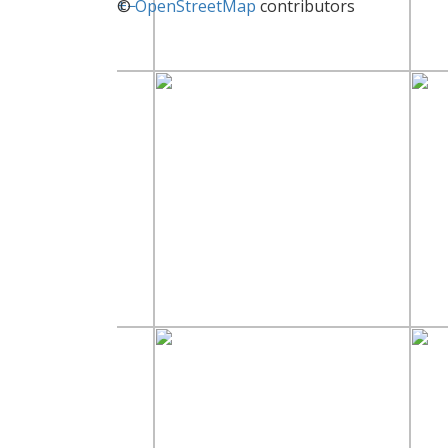
+
©
−
OpenStreetMap
contributors