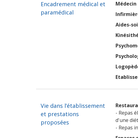
Encadrement médical et
Médecin 
paramédical
Infirmièr
Aides-so
Kinésith
Psychomo
Psycholo
Logopèd
Etabliss
Vie dans l’établissement
Restaura
- Repas é
et prestations
d'une dié
proposées
- Repas in