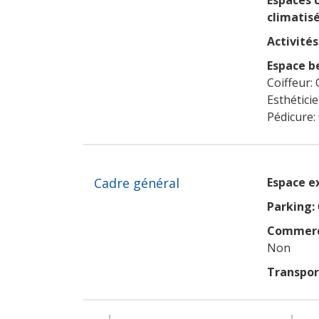
Espaces
climatisé
Activités 
Espace b
Coiffeur: 
Esthétici
Pédicure:
Cadre général
Espace e
Parking:
Commerce
Non
Transpo