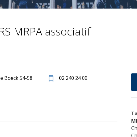
S MRPA associatif
e Boeck 54-58
02 240 24 00
Ta
M
Ch
Ch