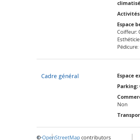
climatisé
Activités 
Espace b
Coiffeur: 
Esthétici
Pédicure:
Cadre général
Espace e
Parking:
Commerce
Non
Transpo
+
©
−
OpenStreetMap
contributors