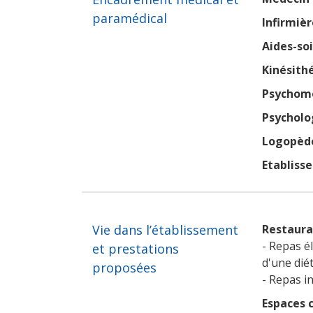
paramédical
Infirmièr
Aides-so
Kinésith
Psychomo
Psycholo
Logopèd
Etabliss
Vie dans l’établissement
Restaura
- Repas é
et prestations
d'une dié
proposées
- Repas in
Espaces