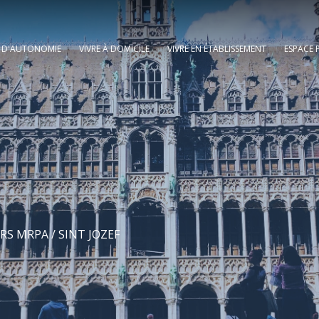
E D'AUTONOMIE
VIVRE À DOMICILE
VIVRE EN ÉTABLISSEMENT
ESPACE 
RS MRPA
/ SINT JOZEF