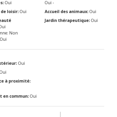
s:
Oui
Oui -
de loisir:
Oui
Accueil des animaux:
Oui
eauté
Jardin thérapeutique:
Oui
Oui
enne: Non
 Oui
xtérieur:
Oui
Oui
 à proximité:
rt en commun:
Oui