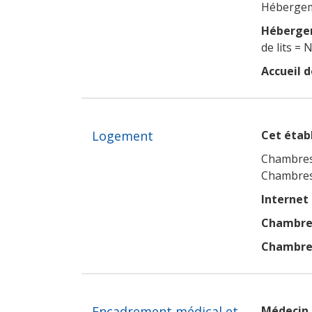
Hébergeme
Hébergem
de lits = 
Accueil d
Logement
Cet établ
Chambres
Chambres
Internet
Chambres
Chambres
Encadrement médical et
Médecin 