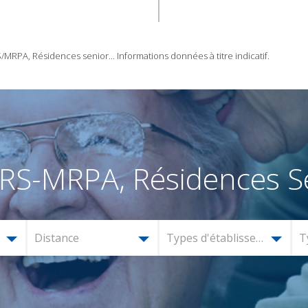
RPA, Résidences senior... Informations données à titre indicatif.
RS-MRPA, Résidences Se
Distance
Types d'établissement
T