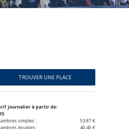
TROUVER UNE PLACE
rif journalier à partir de:
RS
ambres simples :
53.87 €
ambres doubles :
40.40 €