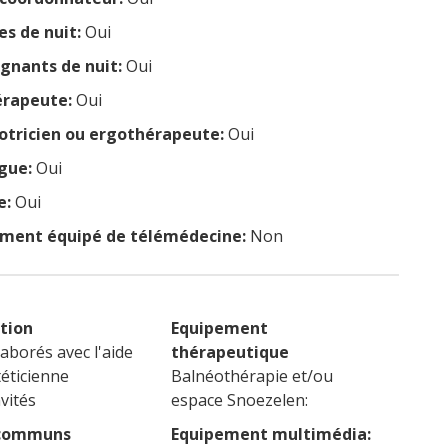
es de nuit:
Oui
ignants de nuit:
Oui
érapeute:
Oui
tricien ou ergothérapeute:
Oui
gue:
Oui
e:
Oui
ement équipé de télémédecine:
Non
tion
Equipement
laborés avec l'aide
thérapeutique
téticienne
Balnéothérapie et/ou
vités
espace Snoezelen:
 communs
Equipement multimédia: