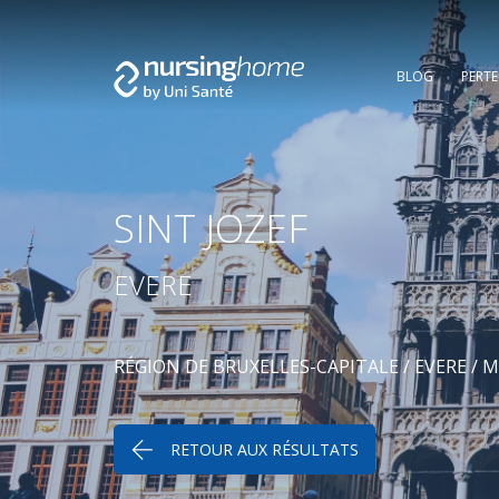
BLOG
PERT
SINT JOZEF
EVERE
RÉGION DE BRUXELLES-CAPITALE
/
EVERE
/
M
RETOUR AUX RÉSULTATS