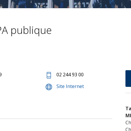
A publique
9
02 244 93 00
Site Internet
Ta
M
Ch
Ch