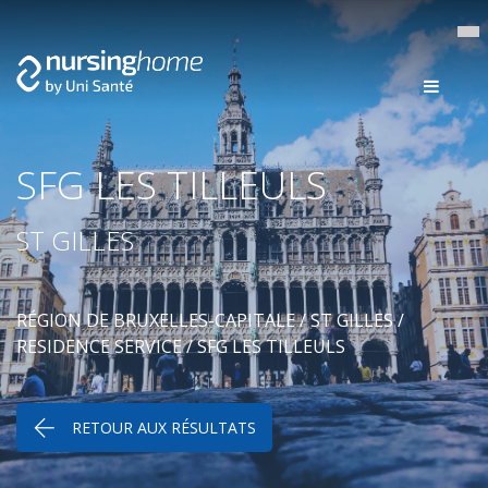
SFG LES TILLEULS
ST GILLES
RÉGION DE BRUXELLES-CAPITALE
/
ST GILLES
/
RESIDENCE SERVICE
/ SFG LES TILLEULS
RETOUR AUX RÉSULTATS