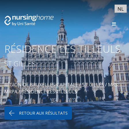
NL
RÉSIDENCE LES TILLEULS
ST GILLES
RÉGION DE BRUXELLES-CAPITALE
/
ST GILLES
/
MRS
MRPA
/ RÉSIDENCE LES TILLEULS
RETOUR AUX RÉSULTATS