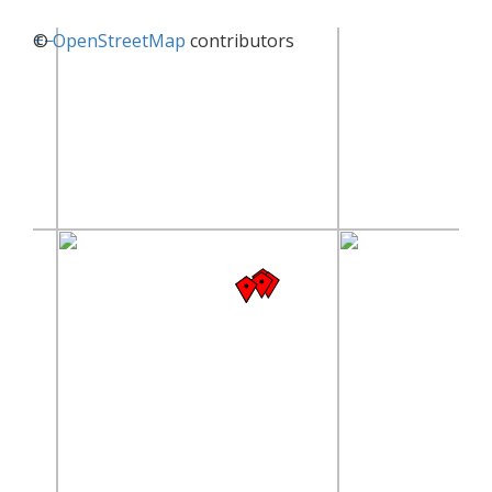
+
©
−
OpenStreetMap
contributors