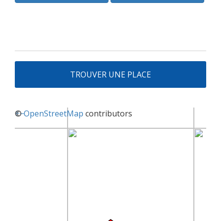
TROUVER UNE PLACE
+
©
−
OpenStreetMap
contributors