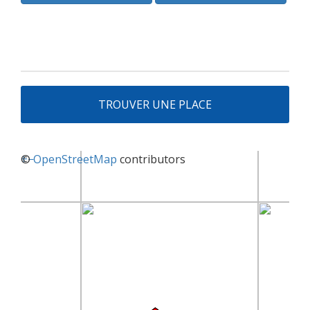
TROUVER UNE PLACE
+
©
−
OpenStreetMap
contributors