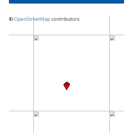
+
©
−
OpenStreetMap
contributors