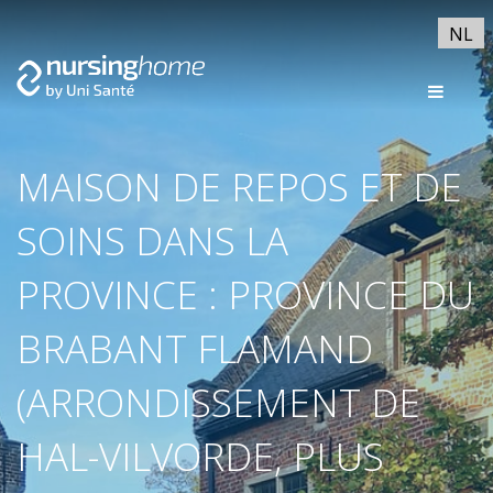
NL
MAISON DE REPOS ET DE
SOINS DANS LA
PROVINCE : PROVINCE DU
BRABANT FLAMAND
(ARRONDISSEMENT DE
HAL-VILVORDE, PLUS