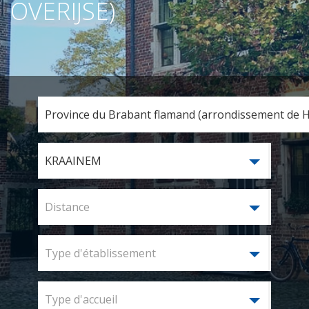
OVERIJSE)
Province du Brabant flamand (arrondissement de Ha
KRAAINEM
Distance
Type d'établissement
Type d'accueil