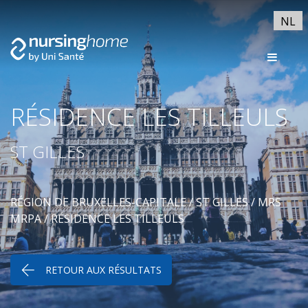
NL
RÉSIDENCE LES TILLEULS
ST GILLES
RÉGION DE BRUXELLES-CAPITALE
/
ST GILLES
/
MRS
MRPA
/ RÉSIDENCE LES TILLEULS
RETOUR AUX RÉSULTATS