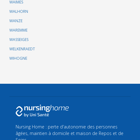
WAIMES
WALHORN
WANZE
WAREMME
WASSEIGES
WELKENRAEDT
WIHOGNE
Nursing Home : perte d'autonomie des personnes
âgées, maintien à domicile et maison de Repos et de
Soins.