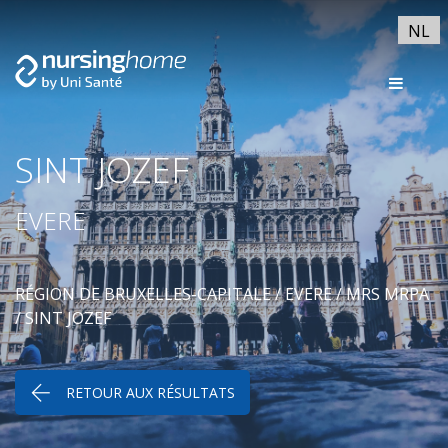
NL
SINT JOZEF
EVERE
RÉGION DE BRUXELLES-CAPITALE
/
EVERE
/
MRS MRPA
/ SINT JOZEF
RETOUR AUX RÉSULTATS