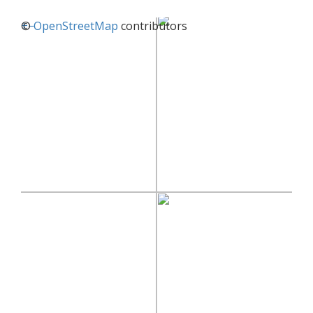
+
©
−
OpenStreetMap
contributors