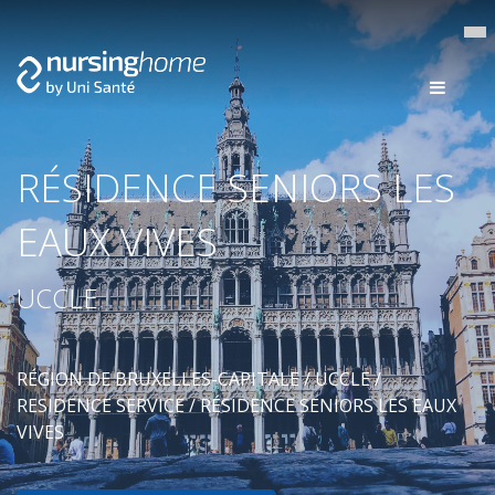
RÉSIDENCE SENIORS LES
EAUX VIVES
UCCLE
RÉGION DE BRUXELLES-CAPITALE
/
UCCLE
/
RESIDENCE SERVICE
/ RÉSIDENCE SENIORS LES EAUX
VIVES