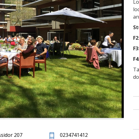
Lo
lo
an
St
F2
F3
F4
Ta
do
sidor 207
0234741412