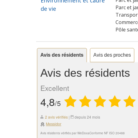
Environnement et cadre
Parc et ja
Parc et ja
de vie
Transpor
Commerce
Pôle sant
Avis des résidents
Avis des proches
Avis des résidents
Excellent
4,8
/5
2 avis vérifiés
|
depuis 24 mois
Messidor
Avis résidents vérifiés par WeDoxa
Conforme NF ISO 20488