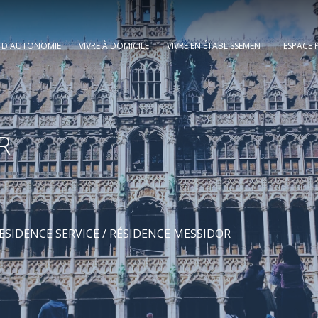
E D'AUTONOMIE
VIVRE À DOMICILE
VIVRE EN ÉTABLISSEMENT
ESPACE 
R
ESIDENCE SERVICE
/ RÉSIDENCE MESSIDOR