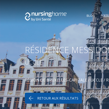
BLOG
PERT
RÉSIDENCE MESSIDO
UCCLE
RÉGION DE BRUXELLES-CAPITALE
/
UCCLE
/
R
RETOUR AUX RÉSULTATS