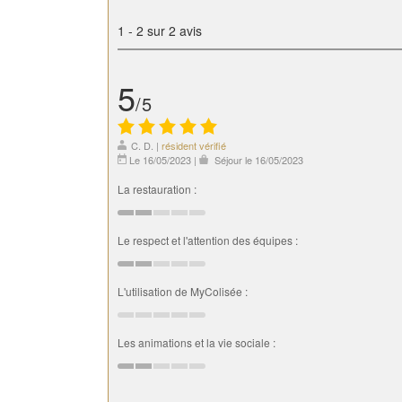
1
-
2
sur 2 avis
5
/5
C. D.
|
résident vérifié
Le 16/05/2023
|
Séjour le 16/05/2023
La restauration :
Le respect et l'attention des équipes :
L'utilisation de MyColisée :
Les animations et la vie sociale :