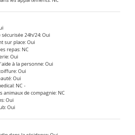
dans les appartements: NC
ui
 sécurisée 24h/24: Oui
t sur place: Oui
es repas: NC
erie: Oui
d'aide à la personne: Oui
oiffure: Oui
auté: Oui
edical: NC -
es animaux de compagnie: NC
s: Oui
ub: Oui