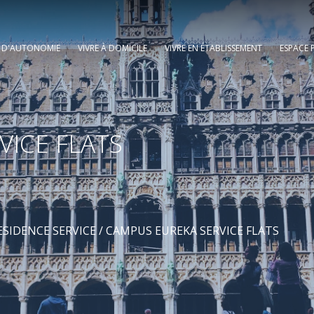
E D'AUTONOMIE
VIVRE À DOMICILE
VIVRE EN ÉTABLISSEMENT
ESPACE 
VICE FLATS
ESIDENCE SERVICE
/ CAMPUS EUREKA SERVICE FLATS