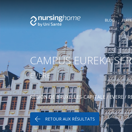
BLOG
PERT
CAMPUS EUREKA SER
EVERE
RÉGION DE BRUXELLES-CAPITALE
/
EVERE
/
R
RETOUR AUX RÉSULTATS