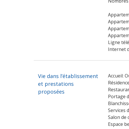
Nombres de
Appartem
Apparteme
Appartem
Apparteme
Ligne tél
Internet 
Vie dans l’établissement
Accueil: O
Résidence
et prestations
Restauran
proposées
Portage d
Blanchiss
Services 
Salon de c
Espace be