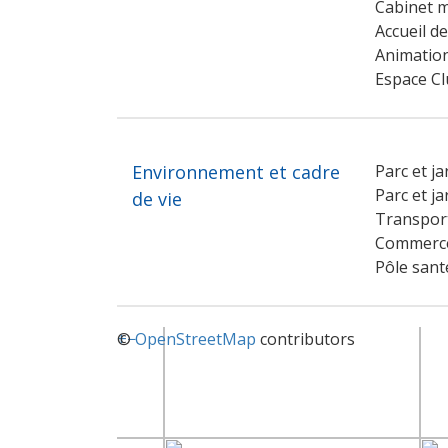
Cabinet m
Accueil d
Animation
Espace Cl
Environnement et cadre
Parc et j
Parc et ja
de vie
Transpor
Commerce
Pôle sant
+
©
−
OpenStreetMap
contributors