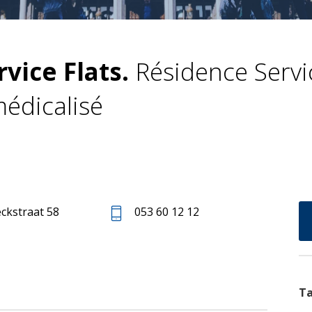
vice Flats.
Résidence Servi
édicalisé
ckstraat 58
053 60 12 12
Ta