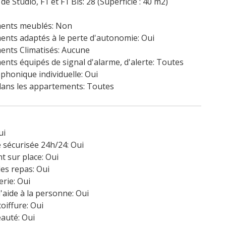
 Studio, F1 et F1 Bis: 28 (Superficie : 40 m2)
ents meublés: Non
nts adaptés à le perte d'autonomie: Oui
ents Climatisés: Aucune
nts équipés de signal d'alarme, d'alerte: Toutes
éphonique individuelle: Oui
dans les appartements: Toutes
ui
 sécurisée 24h/24: Oui
t sur place: Oui
es repas: Oui
erie: Oui
d'aide à la personne: Oui
oiffure: Oui
auté: Oui