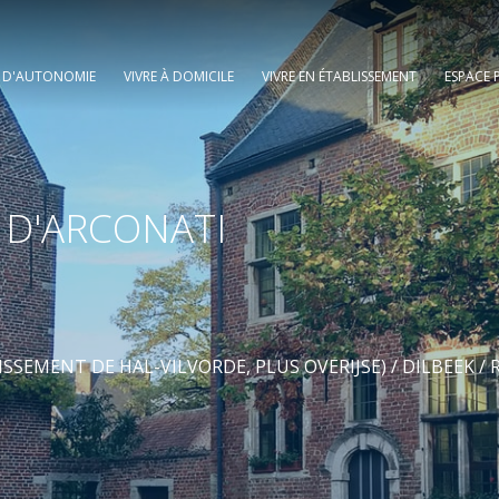
E D'AUTONOMIE
VIVRE À DOMICILE
VIVRE EN ÉTABLISSEMENT
ESPACE 
 D'ARCONATI
SEMENT DE HAL-VILVORDE, PLUS OVERIJSE)
/
DILBEEK
/