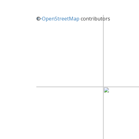
+
©
−
OpenStreetMap
contributors