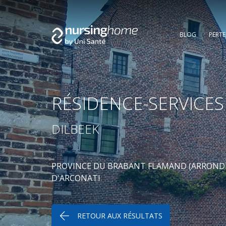
BLOG
PERT
RÉSIDENCE-SERVICES
DILBEEK
PROVINCE DU BRABANT FLAMAND (ARRONDIS
D'ARCONATI
RETOUR AUX RÉSULTATS