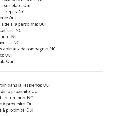
t sur place: Oui
es repas: NC
erie: Oui
d'aide à la personne: Oui
coiffure: NC
eauté: NC
edical: NC -
es animaux de compagnie: NC
s: Oui
ub: Oui
rdin dans la résidence: Oui
rdin à proximité: Oui
t en commun: NC
 à proximité: Oui
é à proximité: Oui