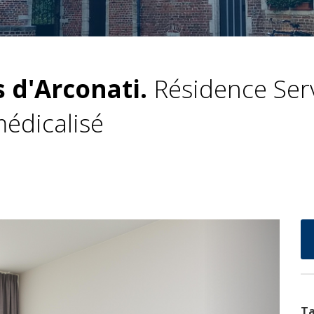
 d'Arconati.
Résidence Serv
édicalisé
Suivant
Ta