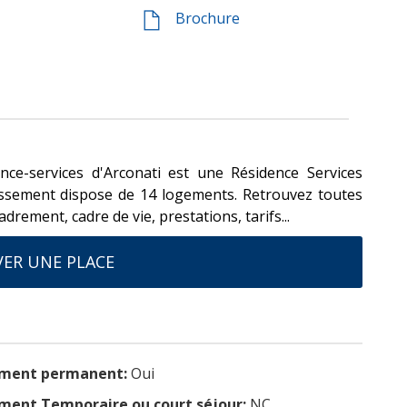
Brochure
ence-services d'Arconati est une Résidence Services
issement dispose de 14 logements. Retrouvez toutes
drement, cadre de vie, prestations, tarifs...
ER UNE PLACE
ment permanent:
Oui
ent Temporaire ou court séjour:
NC