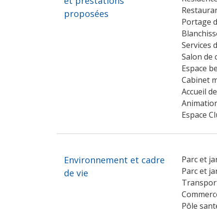
et prestations
Restauran
proposées
Portage d
Blanchiss
Services 
Salon de 
Espace b
Cabinet m
Accueil d
Animation
Espace Cl
Environnement et cadre
Parc et ja
Parc et ja
de vie
Transpor
Commerce
Pôle sant