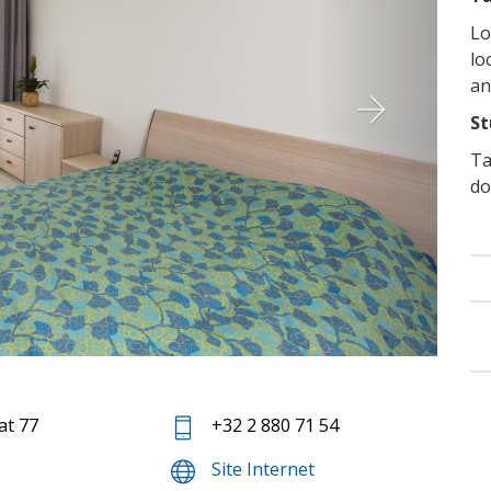
Lo
lo
an
St
Ta
do
at 77
+32 2 880 71 54
Site Internet