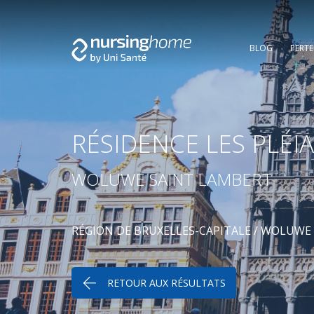
BLOG
PERT
RÉSIDENCE LES PLÉI
WOLUWE SAINT LAMBERT
RÉGION DE BRUXELLES-CAPITALE
/
WOLUWE 
RETOUR AUX RÉSULTATS