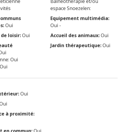
téticienne
Balnéothérapie et/ou
vités
espace Snoezelen:
 communs
Equipement multimédia:
s:
Oui
Oui -
de loisir:
Oui
Accueil des animaux:
Oui
eauté
Jardin thérapeutique:
Oui
Oui
enne: Oui
 Oui
xtérieur:
Oui
Oui
 à proximité:
rt en commun:
Oui