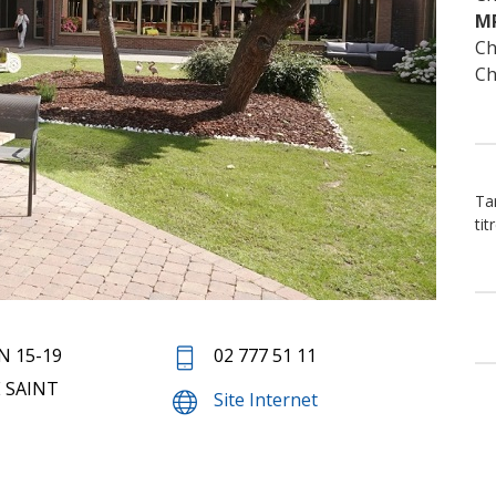
M
Ch
Ch
Ta
tit
N 15-19
02 777 51 11
 SAINT
Site Internet