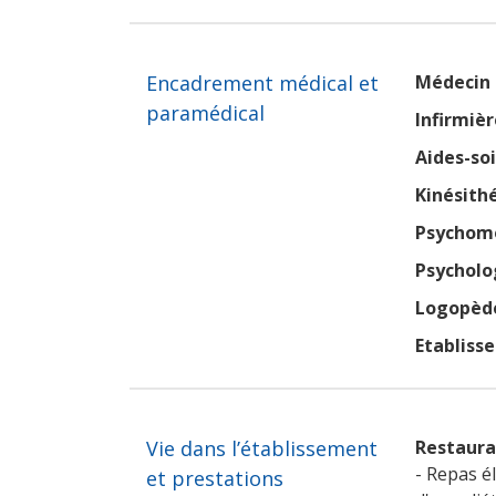
Encadrement médical et
Médecin 
paramédical
Infirmièr
Aides-so
Kinésith
Psychomo
Psycholo
Logopèd
Etabliss
Vie dans l’établissement
Restaura
- Repas é
et prestations