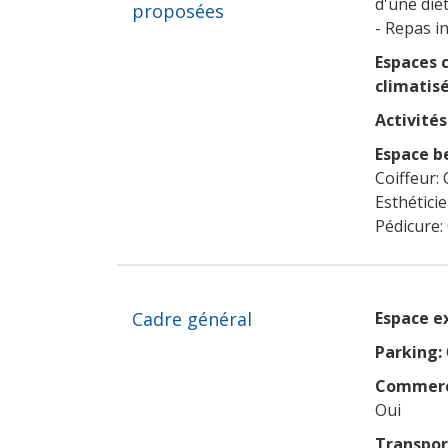
d'une dié
proposées
- Repas in
Espaces
climatisé
Activités 
Espace b
Coiffeur: 
Esthétici
Pédicure:
Cadre général
Espace e
Parking:
Commerce
Oui
Transpo