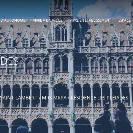
E D'AUTONOMIE
VIVRE À DOMICILE
VIVRE EN ÉTABLISSEMENT
ESPACE 
ADES
SAINT LAMBERT
/
MRS MRPA
/ RÉSIDENCE LES PLÉIADES