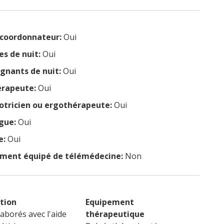
coordonnateur:
Oui
es de nuit:
Oui
ignants de nuit:
Oui
érapeute:
Oui
tricien ou ergothérapeute:
Oui
gue:
Oui
e:
Oui
ement équipé de télémédecine:
Non
tion
Equipement
laborés avec l'aide
thérapeutique