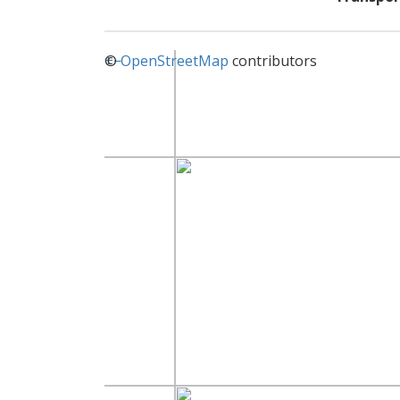
+
©
−
OpenStreetMap
contributors