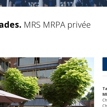
ades.
MRS MRPA privée
Ta
M
Ch
Ch