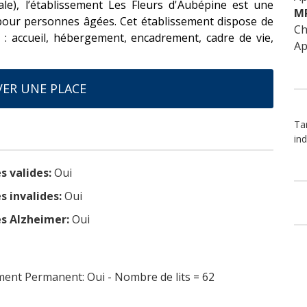
le), l’établissement Les Fleurs d'Aubépine est une
M
our personnes âgées. Cet établissement dispose de
Ch
s : accueil, hébergement, encadrement, cadre de vie,
Ap
ER UNE PLACE
Tar
ind
s valides:
Oui
s invalides:
Oui
s Alzheimer:
Oui
nt Permanent: Oui - Nombre de lits = 62