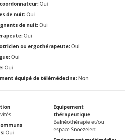
coordonnateur:
Oui
es de nuit:
Oui
ignants de nuit:
Oui
érapeute:
Oui
tricien ou ergothérapeute:
Oui
gue:
Oui
e:
Oui
ement équipé de télémédecine:
Non
tion
Equipement
vités
thérapeutique
Balnéothérapie et/ou
 communs
espace Snoezelen:
s:
Oui