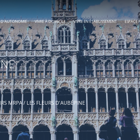
E D'AUTONOMIE
VIVRE À DOMICILE
VIVRE EN ÉTABLISSEMENT
ESPACE 
INE
RS MRPA
/ LES FLEURS D'AUBÉPINE