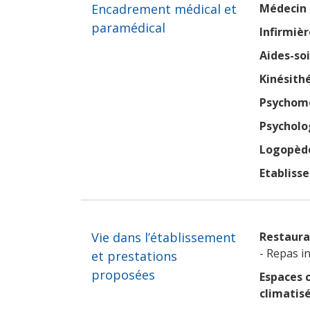
Encadrement médical et
Médecin 
paramédical
Infirmièr
Aides-so
Kinésith
Psychomo
Psycholo
Logopèd
Etabliss
Vie dans l’établissement
Restaura
- Repas in
et prestations
proposées
Espaces
climatisé