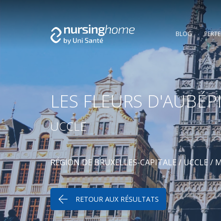
BLOG
PERT
LES FLEURS D'AUBÉP
UCCLE
RÉGION DE BRUXELLES-CAPITALE
/
UCCLE
/
M
RETOUR AUX RÉSULTATS