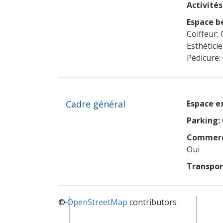
Activités 
Espace b
Coiffeur: 
Esthétici
Pédicure:
Cadre général
Espace e
Parking:
Commerce
Oui
Transpo
+
©
−
OpenStreetMap
contributors