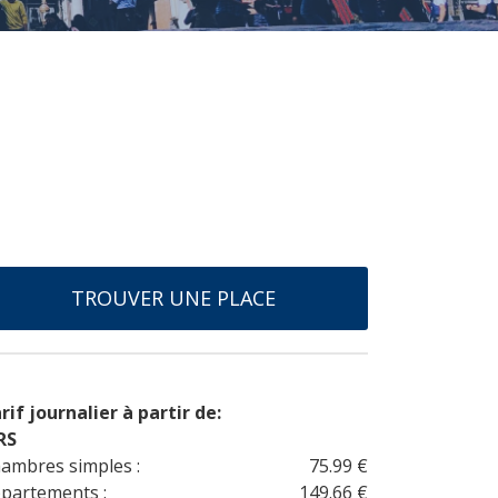
TROUVER UNE PLACE
rif journalier à partir de:
RS
ambres simples :
75.99 €
partements :
149.66 €