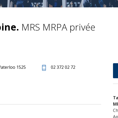
ine.
MRS MRPA privée
aterloo 1525
02 372 02 72
Ta
M
Ch
Ap