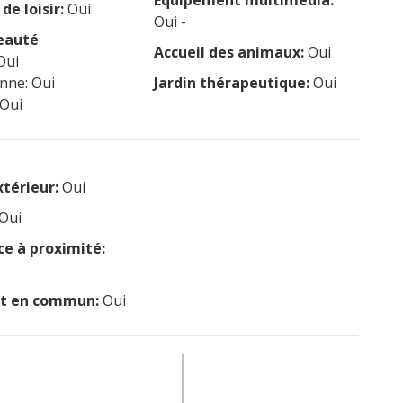
Equipement multimédia:
de loisir:
Oui
Oui -
eauté
Accueil des animaux:
Oui
Oui
enne: Oui
Jardin thérapeutique:
Oui
 Oui
xtérieur:
Oui
Oui
 à proximité:
rt en commun:
Oui