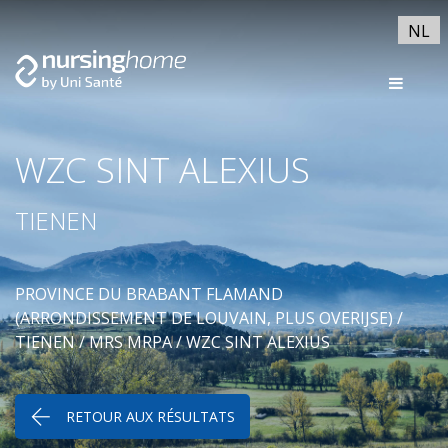
NL
WZC SINT ALEXIUS
TIENEN
PROVINCE DU BRABANT FLAMAND
(ARRONDISSEMENT DE LOUVAIN, PLUS OVERIJSE)
/
TIENEN
/
MRS MRPA
/ WZC SINT ALEXIUS
RETOUR AUX RÉSULTATS