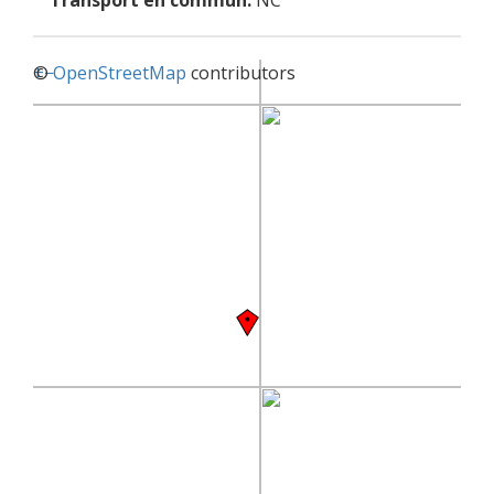
Transport en commun:
NC
+
©
−
OpenStreetMap
contributors