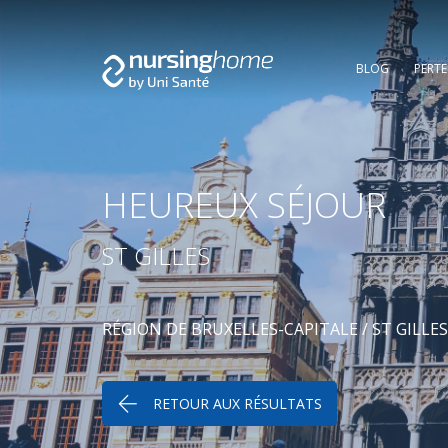
BLOG
PERT
HEUREUX SÉJOUR
ST GILLES
RÉGION DE BRUXELLES-CAPITALE
/
ST GILLES
RETOUR AUX RÉSULTATS