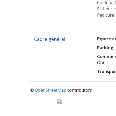
Coiffeur: 
Esthétici
Pédicure:
Cadre général
Espace e
Parking:
Commerce
Oui
Transpo
+
©
−
OpenStreetMap
contributors