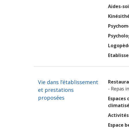
Aides-so
Kinésith
Psychomo
Psycholo
Logopèd
Etabliss
Vie dans l’établissement
Restaura
- Repas in
et prestations
proposées
Espaces
climatisé
Activités 
Espace b