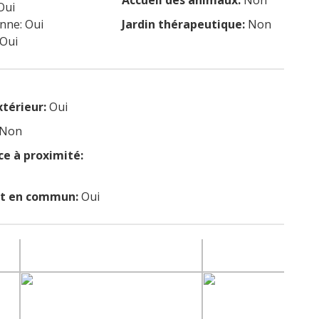
Accueil des animaux:
Non
Oui
enne: Oui
Jardin thérapeutique:
Non
 Oui
xtérieur:
Oui
Non
 à proximité:
rt en commun:
Oui