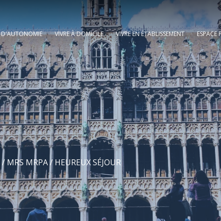
E D'AUTONOMIE
VIVRE À DOMICILE
VIVRE EN ÉTABLISSEMENT
ESPACE 
/
MRS MRPA
/ HEUREUX SÉJOUR