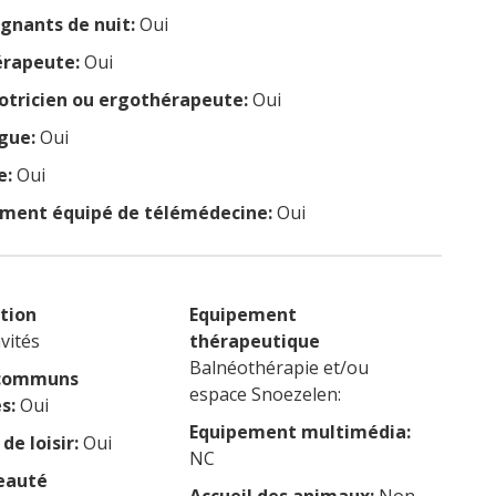
ignants de nuit:
Oui
érapeute:
Oui
tricien ou ergothérapeute:
Oui
gue:
Oui
e:
Oui
ement équipé de télémédecine:
Oui
tion
Equipement
vités
thérapeutique
Balnéothérapie et/ou
 communs
espace Snoezelen:
s:
Oui
Equipement multimédia:
de loisir:
Oui
NC
eauté