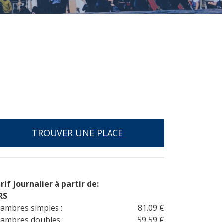
TROUVER UNE PLACE
rif journalier à partir de:
RS
ambres simples :
81.09 €
ambres doubles :
59,59 €