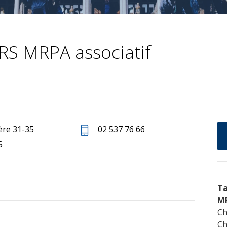
S MRPA associatif
ère 31-35
02 537 76 66
S
Ta
M
Ch
Ch