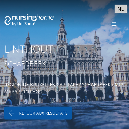
NL
LINTHOUT
SCHAERBEEK
RÉGION DE BRUXELLES-CAPITALE
/
SCHAERBEEK
/
MRS
MRPA
/ LINTHOUT
RETOUR AUX RÉSULTATS