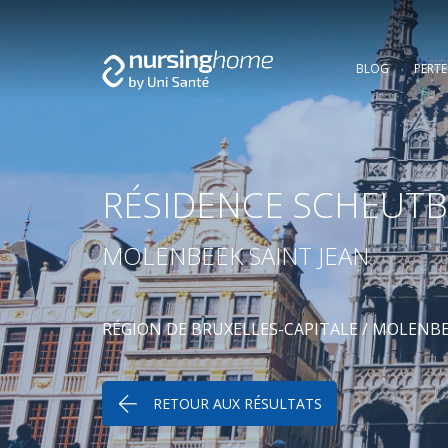
BLOG
PERT
RÉSIDENCE SCHEUT
MOLENBEEK SAINT JEAN
RÉGION DE BRUXELLES-CAPITALE
/
MOLENBEE
RETOUR AUX RÉSULTATS