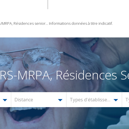
RPA, Résidences senior... Informations données à titre indicatif.
RS-MRPA, Résidences Se
Distance
Types d'établissement
T