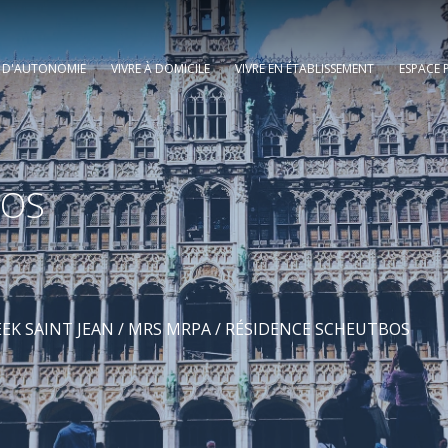
E D'AUTONOMIE
VIVRE À DOMICILE
VIVRE EN ÉTABLISSEMENT
ESPACE 
BOS
K SAINT JEAN
/
MRS MRPA
/ RÉSIDENCE SCHEUTBOS