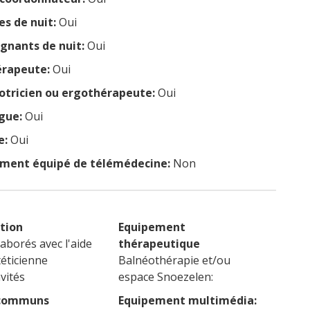
es de nuit:
Oui
ignants de nuit:
Oui
érapeute:
Oui
tricien ou ergothérapeute:
Oui
gue:
Oui
e:
Oui
ement équipé de télémédecine:
Non
tion
Equipement
laborés avec l'aide
thérapeutique
téticienne
Balnéothérapie et/ou
vités
espace Snoezelen:
 communs
Equipement multimédia: