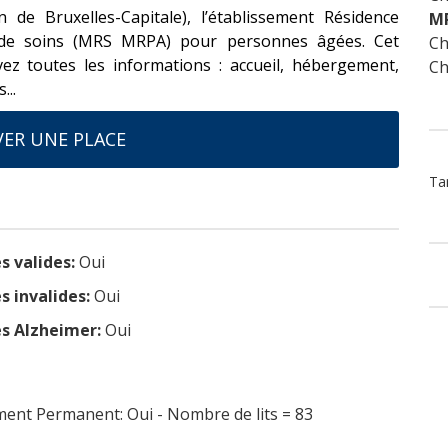
e Bruxelles-Capitale), l’établissement Résidence
M
de soins (MRS MRPA) pour personnes âgées. Cet
Ch
vez toutes les informations : accueil, hébergement,
Ch
...
ER UNE PLACE
Tar
s valides:
Oui
s invalides:
Oui
s Alzheimer:
Oui
nt Permanent: Oui - Nombre de lits = 83