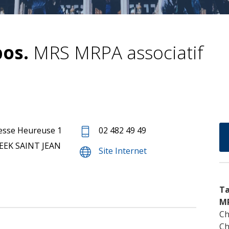
os.
MRS MRPA associatif
llesse Heureuse 1
02 482 49 49
EK SAINT JEAN
Site Internet
Ta
M
Ch
Ch