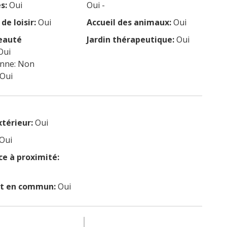
s:
Oui
Oui -
de loisir:
Oui
Accueil des animaux:
Oui
eauté
Jardin thérapeutique:
Oui
Oui
enne: Non
 Oui
xtérieur:
Oui
Oui
 à proximité:
rt en commun:
Oui