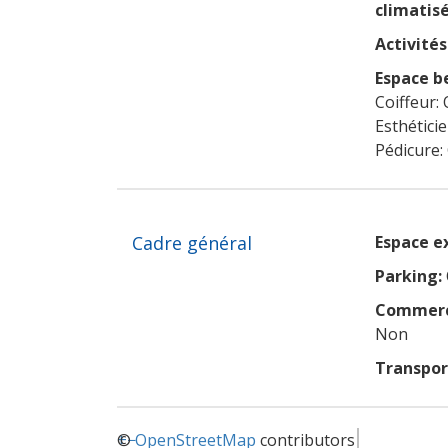
climatisé
Activités 
Espace b
Coiffeur: 
Esthétici
Pédicure:
Cadre général
Espace e
Parking:
Commerce
Non
Transpo
+
©
−
OpenStreetMap
contributors