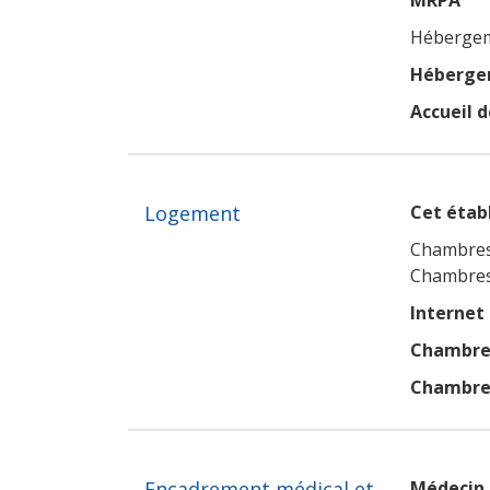
MRPA
Hébergeme
Hébergem
Accueil d
Logement
Cet établ
Chambres
Chambres
Internet
Chambres
Chambres
Encadrement médical et
Médecin 