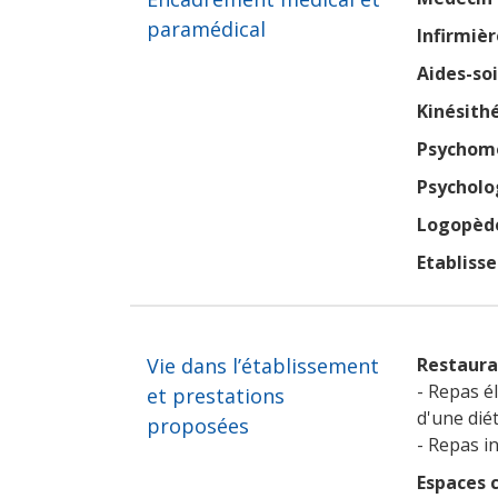
paramédical
Infirmièr
Aides-so
Kinésith
Psychomo
Psycholo
Logopèd
Etabliss
Vie dans l’établissement
Restaura
- Repas é
et prestations
d'une dié
proposées
- Repas in
Espaces