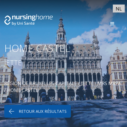
NL
HOME CASTEL
JETTE
RÉGION DE BRUXELLES-CAPITALE
/
JETTE
/
MRS MRPA
/ HOME CASTEL
RETOUR AUX RÉSULTATS