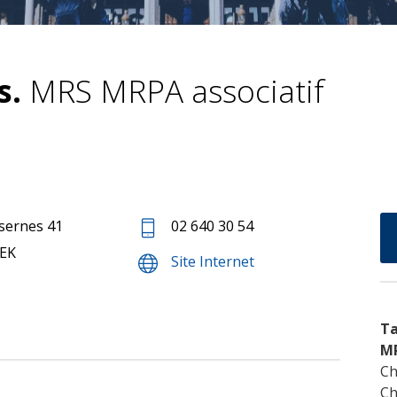
s.
MRS MRPA associatif
sernes 41
02 640 30 54
EK
Site Internet
Ta
M
Ch
Ch