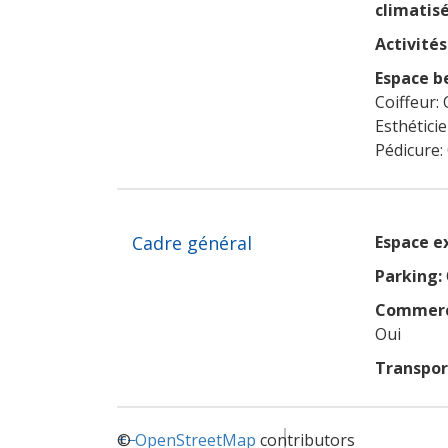
climatisé
Activités 
Espace b
Coiffeur: 
Esthétici
Pédicure:
Cadre général
Espace e
Parking:
Commerce
Oui
Transpo
+
©
−
OpenStreetMap
contributors