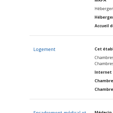
MRPA
Hébergeme
Hébergem
Accueil d
Logement
Cet établ
Chambres
Chambres
Internet
Chambres
Chambres
Encadrement médical et
Médecin 