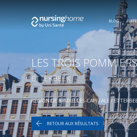
BLOG
PERT
LES TROIS POMMIER
ETTERBEEK
RÉGION DE BRUXELLES-CAPITALE
/
ETTERBE
RETOUR AUX RÉSULTATS