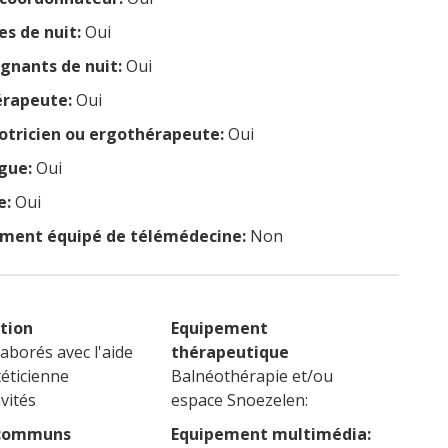
es de nuit:
Oui
ignants de nuit:
Oui
érapeute:
Oui
tricien ou ergothérapeute:
Oui
gue:
Oui
e:
Oui
ement équipé de télémédecine:
Non
tion
Equipement
laborés avec l'aide
thérapeutique
téticienne
Balnéothérapie et/ou
vités
espace Snoezelen:
 communs
Equipement multimédia: