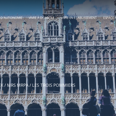
E D'AUTONOMIE
VIVRE À DOMICILE
VIVRE EN ÉTABLISSEMENT
ESPACE 
S
EK
/
MRS MRPA
/ LES TROIS POMMIERS