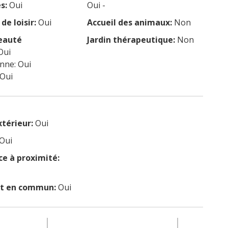
s:
Oui
Oui -
de loisir:
Oui
Accueil des animaux:
Non
eauté
Jardin thérapeutique:
Non
Oui
enne: Oui
 Oui
xtérieur:
Oui
Oui
 à proximité:
rt en commun:
Oui