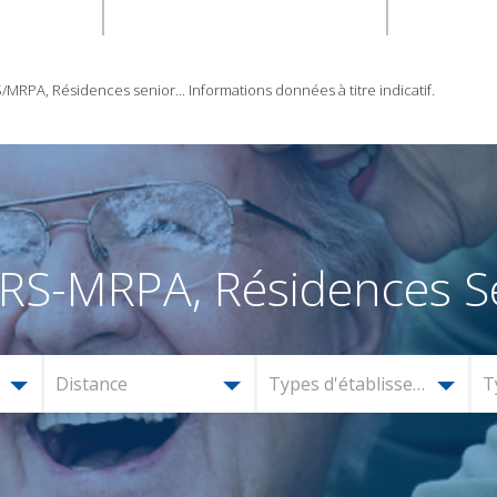
RPA, Résidences senior... Informations données à titre indicatif.
RS-MRPA, Résidences Se
Distance
Types d'établissement
T