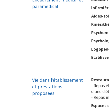
paramédical
Infirmièr
Aides-so
Kinésith
Psychomo
Psycholo
Logopèd
Etabliss
Vie dans l’établissement
Restaura
- Repas é
et prestations
d'une dié
proposées
- Repas in
Espaces