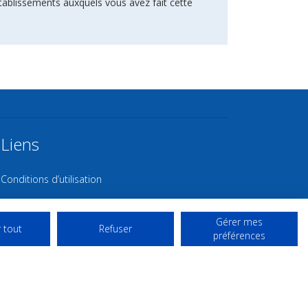
tablissements auxquels vous avez fait cette
Liens
Conditions d’utilisation
Contact NL
Gérer mes
Copyright
 tout
Refuser
préférences
Mentions Légales