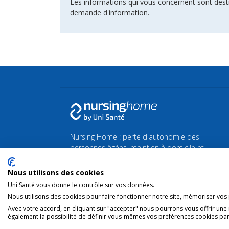
Les informations qui vous concernent sont dest
demande d'information.
Nursing Home : perte d'autonomie des
personnes âgées, maintien à domicile et
maison de Repos et de Soins.
Nous utilisons des cookies
Retrouvez toutes les actualités de la Silver
Uni Santé vous donne le contrôle sur vos données.
économie et du bien-vieillir sur
Silvereco.fr
Nous utilisons des cookies pour faire fonctionner notre site, mémoriser vos p
Avec votre accord, en cliquant sur "accepter" nous pourrons vous offrir une
également la possibilité de définir vous-mêmes vos préférences cookies par