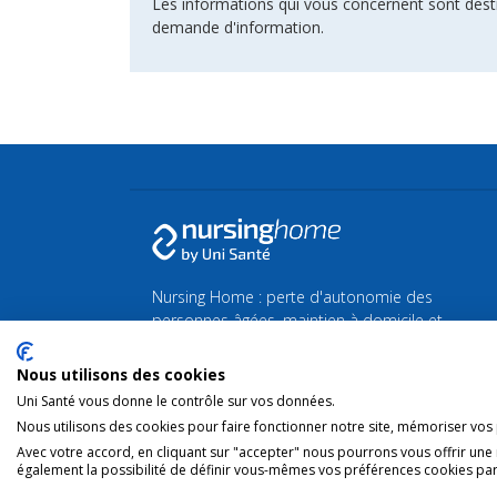
Les informations qui vous concernent sont dest
demande d'information.
Nursing Home : perte d'autonomie des
personnes âgées, maintien à domicile et
maison de Repos et de Soins.
Nous utilisons des cookies
Retrouvez toutes les actualités de la Silver
Uni Santé vous donne le contrôle sur vos données.
économie et du bien-vieillir sur
Silvereco.fr
Nous utilisons des cookies pour faire fonctionner notre site, mémoriser vos p
Avec votre accord, en cliquant sur "accepter" nous pourrons vous offrir une
également la possibilité de définir vous-mêmes vos préférences cookies par