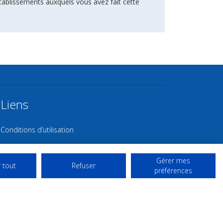
tablissements auxquels vous avez fait cette
Liens
Conditions d’utilisation
Contact NL
Gérer mes
Copyright
 tout
Refuser
préférences
Mentions Légales