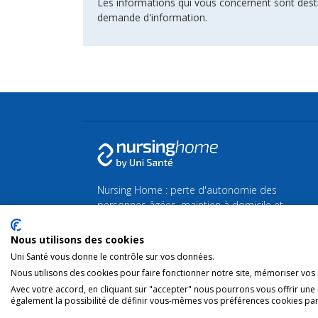
Les informations qui vous concernent sont dest
demande d'information.
Nursing Home : perte d'autonomie des
personnes âgées, maintien à domicile et
maison de Repos et de Soins.
Nous utilisons des cookies
Retrouvez toutes les actualités de la Silver
Uni Santé vous donne le contrôle sur vos données.
économie et du bien-vieillir sur
Silvereco.fr
Nous utilisons des cookies pour faire fonctionner notre site, mémoriser vos p
Avec votre accord, en cliquant sur "accepter" nous pourrons vous offrir une
également la possibilité de définir vous-mêmes vos préférences cookies par