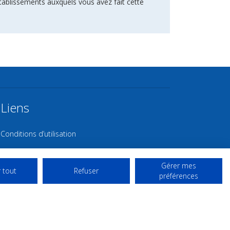
tablissements auxquels vous avez fait cette
Liens
Conditions d’utilisation
Contact NL
Gérer mes
Copyright
 tout
Refuser
préférences
Mentions Légales