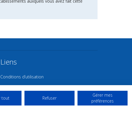
tablissements auxquels vous avez fait cette
Liens
Conditions d’utilisation
Contact NL
Gérer mes
Copyright
 tout
Refuser
préférences
Mentions Légales