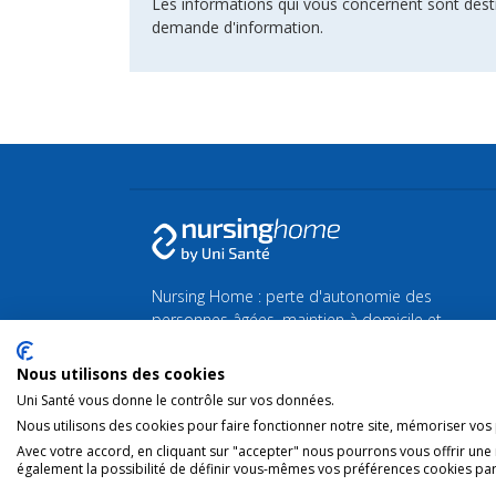
Les informations qui vous concernent sont dest
demande d'information.
Nursing Home : perte d'autonomie des
personnes âgées, maintien à domicile et
maison de Repos et de Soins.
Nous utilisons des cookies
Retrouvez toutes les actualités de la Silver
Uni Santé vous donne le contrôle sur vos données.
économie et du bien-vieillir sur
Silvereco.fr
Nous utilisons des cookies pour faire fonctionner notre site, mémoriser vos p
Avec votre accord, en cliquant sur "accepter" nous pourrons vous offrir une
également la possibilité de définir vous-mêmes vos préférences cookies par