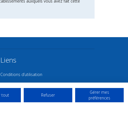
tablissements auxquels vous avez fait cette
Liens
Conditions d’utilisation
Contact NL
Gérer mes
Copyright
 tout
Refuser
préférences
Mentions Légales