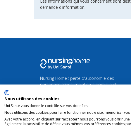
Les informations qui vous concernent sont dest
demande d'information.
Nursing Home : perte d'autonomie des
personnes âgées, maintien à domicile et
maison de Repos et de Soins.
Nous utilisons des cookies
Retrouvez toutes les actualités de la Silver
Uni Santé vous donne le contrôle sur vos données.
économie et du bien-vieillir sur
Silvereco.fr
Nous utilisons des cookies pour faire fonctionner notre site, mémoriser vos p
Avec votre accord, en cliquant sur "accepter" nous pourrons vous offrir une
également la possibilité de définir vous-mêmes vos préférences cookies par