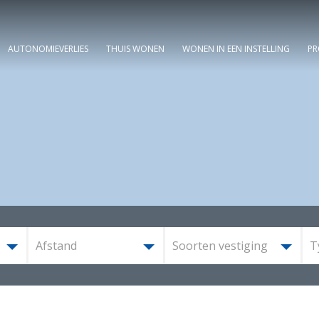
AUTONOMIEVERLIES
THUIS WONEN
WONEN IN EEN INSTELLING
PR
Afstand
Soorten vestiging
T