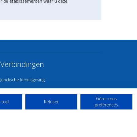
or de etablissementen waar u deze
Verbindingen
Juridische kennisgeving
Contact
Gérer mes
Gebruiksvoorwaarden
 tout
Refuser
préférences