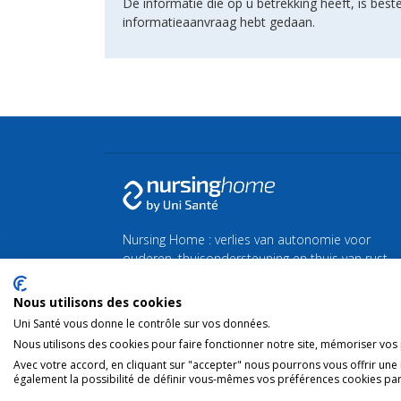
De informatie die op u betrekking heeft, is be
informatieaanvraag hebt gedaan.
Nursing Home : verlies van autonomie voor
ouderen, thuisondersteuning en thuis van rust
of zorg.
Nous utilisons des cookies
Vind al het nieuws over de zilveren economie en
Uni Santé vous donne le contrôle sur vos données.
de vergrijzing
Silvereco.fr
Nous utilisons des cookies pour faire fonctionner notre site, mémoriser vos p
Avec votre accord, en cliquant sur "accepter" nous pourrons vous offrir une
également la possibilité de définir vous-mêmes vos préférences cookies par