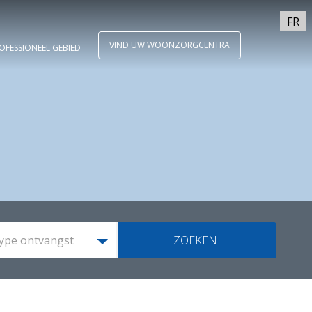
FR
VIND UW WOONZORGCENTRA
OFESSIONEEL GEBIED
ype ontvangst
ZOEKEN