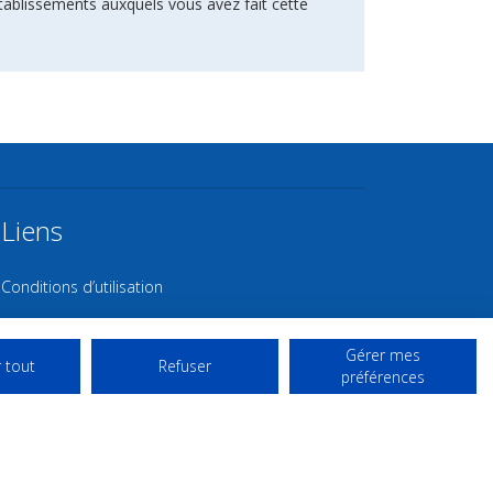
tablissements auxquels vous avez fait cette
Liens
Conditions d’utilisation
Contact NL
Gérer mes
Copyright
 tout
Refuser
préférences
Mentions Légales