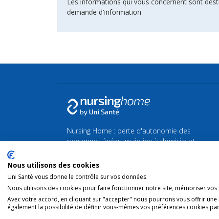
Les informations qui vous concernent sont dest
demande d'information.
Nursing Home : perte d'autonomie des
personnes âgées, maintien à domicile et
maison de Repos et de Soins.
Nous utilisons des cookies
Retrouvez toutes les actualités de la Silver
Uni Santé vous donne le contrôle sur vos données.
économie et du bien-vieillir sur
Silvereco.fr
Nous utilisons des cookies pour faire fonctionner notre site, mémoriser vos p
Avec votre accord, en cliquant sur "accepter" nous pourrons vous offrir une
également la possibilité de définir vous-mêmes vos préférences cookies par