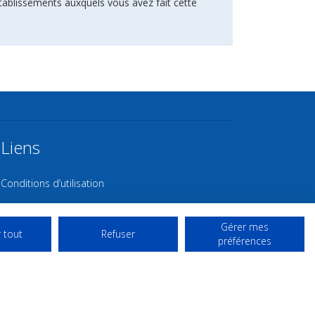
tablissements auxquels vous avez fait cette
Liens
Conditions d’utilisation
Contact NL
Gérer mes
Copyright
 tout
Refuser
préférences
Mentions Légales