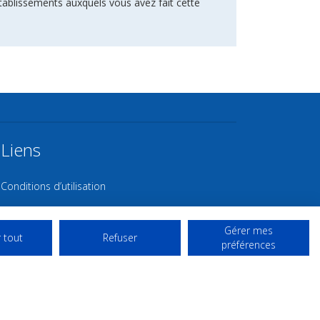
tablissements auxquels vous avez fait cette
Liens
Conditions d’utilisation
Contact NL
Gérer mes
Copyright
 tout
Refuser
préférences
Mentions Légales