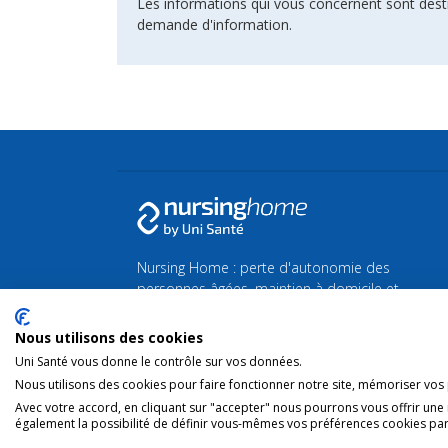
Les informations qui vous concernent sont dest
demande d'information.
Nursing Home : perte d'autonomie des
personnes âgées, maintien à domicile et
maison de Repos et de Soins.
Nous utilisons des cookies
Retrouvez toutes les actualités de la Silver
Uni Santé vous donne le contrôle sur vos données.
économie et du bien-vieillir sur
Silvereco.fr
Nous utilisons des cookies pour faire fonctionner notre site, mémoriser vos p
Avec votre accord, en cliquant sur "accepter" nous pourrons vous offrir une
également la possibilité de définir vous-mêmes vos préférences cookies par