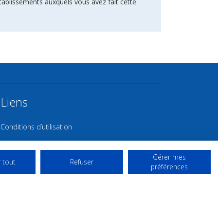
tablissements auxquels vous avez fait cette
Liens
Conditions d’utilisation
Contact NL
Gérer mes
Copyright
 tout
Refuser
préférences
Mentions Légales