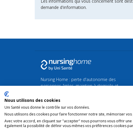
Les informations qui vous concernent sont dest
demande d'information.
Nursing Home : perte d'autonomie des
personnes âgées, maintien à domicile et
maison de Repos et de Soins.
Nous utilisons des cookies
Retrouvez toutes les actualités de la Silver
Uni Santé vous donne le contrôle sur vos données.
économie et du bien-vieillir sur
Silvereco.fr
Nous utilisons des cookies pour faire fonctionner notre site, mémoriser vos p
Avec votre accord, en cliquant sur "accepter" nous pourrons vous offrir une
également la possibilité de définir vous-mêmes vos préférences cookies par